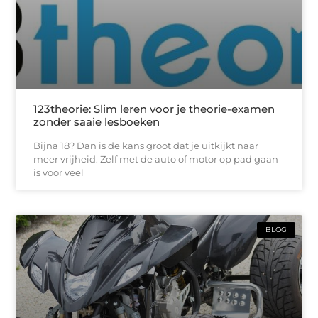
123theorie: Slim leren voor je theorie-examen
zonder saaie lesboeken
Bijna 18? Dan is de kans groot dat je uitkijkt naar
meer vrijheid. Zelf met de auto of motor op pad gaan
is voor veel
BLOG