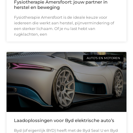
Fysiotherapie Amersfoort: jouw partner in
herstel en beweging
Fysiotherapie Amersfoort is de ideale keuze voor
iedereen die werkt aan herstel, pijnvermindering of
een sterker lichaam. Of je nu last hebt van
rugklachten, een
AUTO’S EN MOTOREN
Laadoplossingen voor Byd elektrische auto’s
Byd (of eigenlijk BYD) heeft met de Byd Seal U en Byd