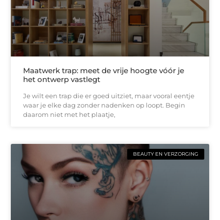
Maatwerk trap: meet de vrije hoogte vóór je
het ontwerp vastlegt
Je wilt een trap die er goed uitziet, maar vooral eentje
waar je elke dag zonder nadenken op loopt. Begin
daarom niet met het plaatje,
BEAUTY EN VERZORGING