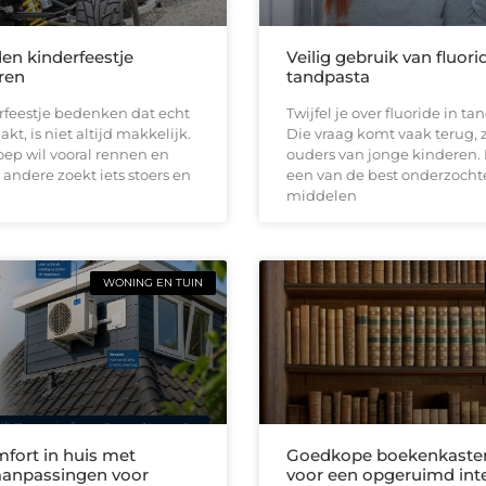
den kinderfeestje
Veilig gebruik van fluori
ren
tandpasta
rfeestje bedenken dat echt
Twijfel je over fluoride in t
kt, is niet altijd makkelijk.
Die vraag komt vaak terug, z
ep wil vooral rennen en
ouders van jonge kinderen. 
 andere zoekt iets stoers en
een van de best onderzocht
middelen
WONING EN TUIN
fort in huis met
Goedkope boekenkaste
anpassingen voor
voor een opgeruimd inte