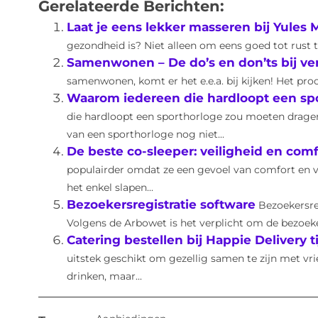
Gerelateerde Berichten:
Laat je eens lekker masseren bij Yules 
gezondheid is? Niet alleen om eens goed tot rust 
Samenwonen – De do’s en don’ts bij ve
samenwonen, komt er het e.e.a. bij kijken! Het pr
Waarom iedereen die hardloopt een sp
die hardloopt een sporthorloge zou moeten drage
van een sporthorloge nog niet...
De beste co-sleeper: veiligheid en comf
populairder omdat ze een gevoel van comfort en ve
het enkel slapen...
Bezoekersregistratie software
Bezoekersreg
Volgens de Arbowet is het verplicht om de bezoeker
Catering bestellen bij Happie Delivery 
uitstek geschikt om gezellig samen te zijn met vrien
drinken, maar...