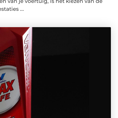
 van je voertuig, is het kiezen van de
taties ...