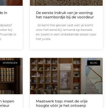
de in
De eerste indruk van je woning:
het naambordje bij de voordeur
andpasta?
Je kent het gevoel vast wel: je komt
eker bij
voor het eerst bij iemand op bezoek
Fluoride is
en zoekt in een onbekende straat naar
e
het juiste
WONINGEN
BLOG
n kopen
Maatwerk trap: meet de vrije
rieur
hoogte vóór je het ontwerp