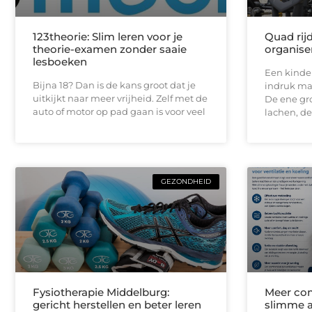
123theorie: Slim leren voor je
Quad rij
theorie-examen zonder saaie
organise
lesboeken
Een kinde
Bijna 18? Dan is de kans groot dat je
indruk maa
uitkijkt naar meer vrijheid. Zelf met de
De ene gro
auto of motor op pad gaan is voor veel
lachen, de
GEZONDHEID
Fysiotherapie Middelburg:
Meer com
gericht herstellen en beter leren
slimme a