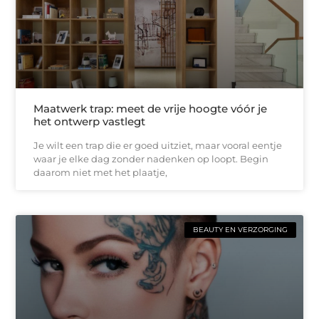
Maatwerk trap: meet de vrije hoogte vóór je
het ontwerp vastlegt
Je wilt een trap die er goed uitziet, maar vooral eentje
waar je elke dag zonder nadenken op loopt. Begin
daarom niet met het plaatje,
BEAUTY EN VERZORGING