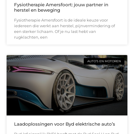
Fysiotherapie Amersfoort: jouw partner in
herstel en beweging
Fysiotherapie Amersfoort is de ideale keuze voor
iedereen die werkt aan herstel, pijnvermindering of
een sterker lichaam. Of je nu last hebt van
rugklachten, een
AUTO’S EN MOTOREN
Laadoplossingen voor Byd elektrische auto’s
Byd (of eigenlijk BYD) heeft met de Byd Seal U en Byd