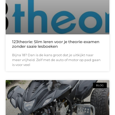
123theorie: Slim leren voor je theorie-examen
zonder saaie lesboeken
Bijna 18? Dan is de kans groot dat je uitkijkt naar
meer vrijheid. Zelf met de auto of motor op pad gaan
is voor veel
BLOG