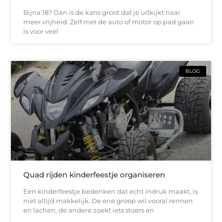
Bijna 18? Dan is de kans groot dat je uitkijkt naar
meer vrijheid. Zelf met de auto of motor op pad gaan
is voor veel
BLOG
Quad rijden kinderfeestje organiseren
Een kinderfeestje bedenken dat echt indruk maakt, is
niet altijd makkelijk. De ene groep wil vooral rennen
en lachen, de andere zoekt iets stoers en