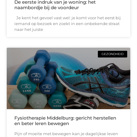
De eerste indruk van je woning: het
naambordje bij de voordeur
Je kent het gevoel vast wel: je komt voor het eerst bij
iemand op bezoek en zoekt in een onbekende straat
naar het juiste
GEZONDHEID
Fysiotherapie Middelburg: gericht herstellen
en beter leren bewegen
Pijn of moeite met bewegen kan je dagelijkse leven