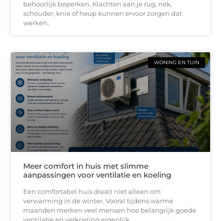
behoorlijk beperken. Klachten aan je rug, nek,
schouder, knie of heup kunnen ervoor zorgen dat
werken,
WONING EN TUIN
Meer comfort in huis met slimme
aanpassingen voor ventilatie en koeling
Een comfortabel huis draait niet alleen om
verwarming in de winter. Vooral tijdens warme
maanden merken veel mensen hoe belangrijk goede
ventilatie en verkoeling eigenlijk