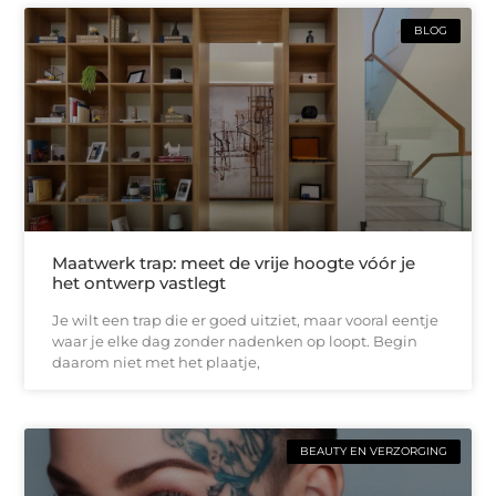
BLOG
Maatwerk trap: meet de vrije hoogte vóór je
het ontwerp vastlegt
Je wilt een trap die er goed uitziet, maar vooral eentje
waar je elke dag zonder nadenken op loopt. Begin
daarom niet met het plaatje,
BEAUTY EN VERZORGING