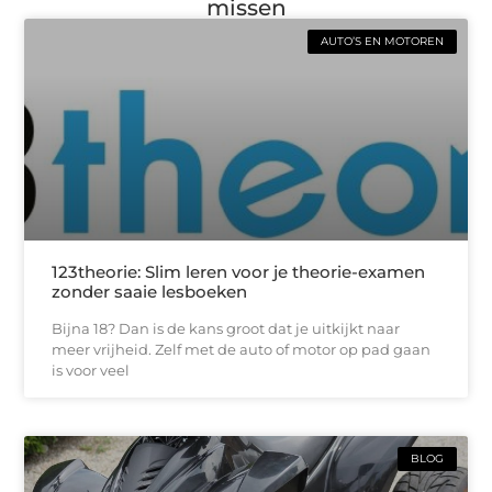
missen
AUTO’S EN MOTOREN
123theorie: Slim leren voor je theorie-examen
zonder saaie lesboeken
Bijna 18? Dan is de kans groot dat je uitkijkt naar
meer vrijheid. Zelf met de auto of motor op pad gaan
is voor veel
BLOG