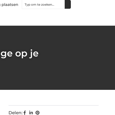
 plaatsen
age op je
Delen: