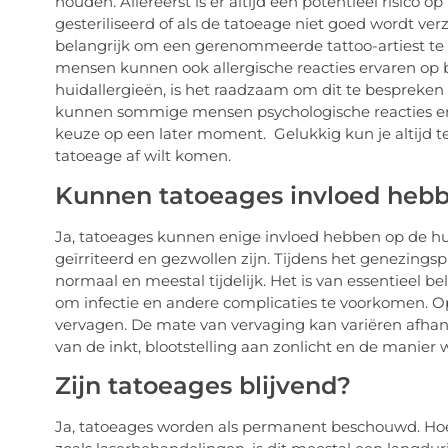
houden. Allereerst is er altijd een potentieel risico o
gesteriliseerd of als de tatoeage niet goed wordt ve
belangrijk om een gerenommeerde tattoo-artiest te 
mensen kunnen ook allergische reacties ervaren op 
huidallergieën, is het raadzaam om dit te bespreken m
kunnen sommige mensen psychologische reacties erva
keuze op een later moment. Gelukkig kun je altijd te
tatoeage af wilt komen.
Kunnen tatoeages invloed hebb
Ja, tatoeages kunnen enige invloed hebben op de hui
geïrriteerd en gezwollen zijn. Tijdens het genezingsp
normaal en meestal tijdelijk. Het is van essentieel be
om infectie en andere complicaties te voorkomen. O
vervagen. De mate van vervaging kan variëren afhank
van de inkt, blootstelling aan zonlicht en de manier 
Zijn tatoeages blijvend?
Ja, tatoeages worden als permanent beschouwd. Hoe