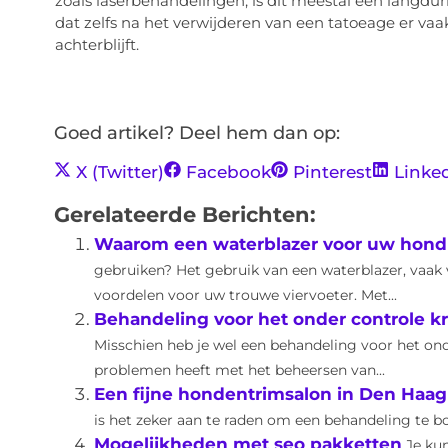
zoals laserbehandelingen, is dit meestal een langduri
dat zelfs na het verwijderen van een tatoeage er vaak
achterblijft.
Goed artikel? Deel hem dan op:
X (Twitter)
Facebook
Pinterest
Linke
Gerelateerde Berichten:
Waarom een waterblazer voor uw hond
gebruiken? Het gebruik van een waterblazer, vaak
voordelen voor uw trouwe viervoeter. Met...
Behandeling voor het onder controle k
Misschien heb je wel een behandeling voor het ond
problemen heeft met het beheersen van...
Een fijne hondentrimsalon in Den Haag
is het zeker aan te raden om een behandeling te boe
Mogelijkheden met seo pakketten
Je kun