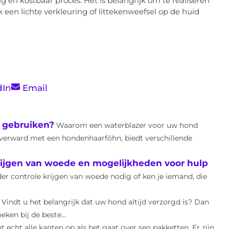
g en kostbaar proces. Het is belangrijk om te realiseren
 een lichte verkleuring of littekenweefsel op de huid
dIn
Email
 gebruiken?
Waarom een waterblazer voor uw hond
 verward met een hondenhaarföhn, biedt verschillende
rijgen van woede en mogelijkheden voor hulp
er controle krijgen van woede nodig of ken je iemand, die
Vindt u het belangrijk dat uw hond altijd verzorgd is? Dan
ken bij de beste...
t echt alle kanten op als het gaat over seo pakketten. Er zijn