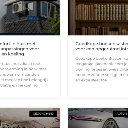
fort in huis met
Goedkope boekenkaste
anpassingen voor
voor een opgeruimd inte
e en koeling
Goedkope boekenkasten ko
tabel huis draait niet
toegankelijke manier om j
 verwarming in de winter.
woning netjes en overzichtel
jdens warme maanden
houden zonder veel geld uit
el mensen hoe belangrijk
en extra sfeer toe
ilatie en verkoeling
GEZONDHEID
AUTO’S