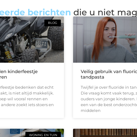
eerde berichten
die u niet ma
BLOG
den kinderfeestje
Veilig gebruik van fluori
ren
tandpasta
rfeestje bedenken dat echt
Twijfel je over fluoride in t
kt, is niet altijd makkelijk.
Die vraag komt vaak terug, z
ep wil vooral rennen en
ouders van jonge kinderen. 
 andere zoekt iets stoers en
een van de best onderzocht
middelen
WONING EN TUIN