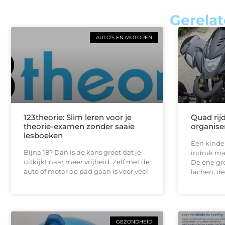
Gerelat
AUTO’S EN MOTOREN
123theorie: Slim leren voor je
Quad rij
theorie-examen zonder saaie
organise
lesboeken
Een kinde
Bijna 18? Dan is de kans groot dat je
indruk maa
uitkijkt naar meer vrijheid. Zelf met de
De ene gro
auto of motor op pad gaan is voor veel
lachen, de
GEZONDHEID