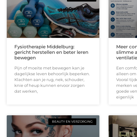
Fysiotherapie Middelburg:
Meer com
gericht herstellen en beter leren
slimme a
bewegen
ventilati
Pijn of moeite met bewegen kan je
Een comfor
dagelijkse leven behoorlijk beperken.
alleen om
Klachten aan je rug, nek, schouder,
Vooral ti
knie of heup kunnen ervoor zorgen
merken ve
dat werken,
goede vent
eigenlijk
BEAUTY EN VERZORGING