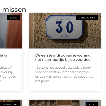
g missen
BLOG
VERBOUWEN
de in
De eerste indruk van je woning:
het naambordje bij de voordeur
andpasta?
Je kent het gevoel vast wel: je komt
eker bij
voor het eerst bij iemand op bezoek
Fluoride is
en zoekt in een onbekende straat naar
e
het juiste
WONINGEN
BLOG