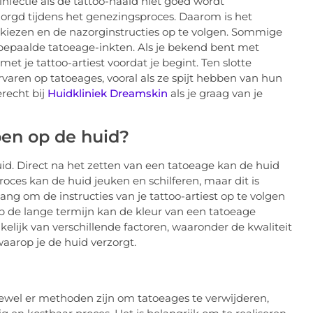
p infectie als de tattoo-naald niet goed wordt
rzorgd tijdens het genezingsproces. Daarom is het
kiezen en de nazorginstructies op te volgen. Sommige
bepaalde tatoeage-inkten. Als je bekend bent met
et je tattoo-artiest voordat je begint. Ten slotte
ren op tatoeages, vooral als ze spijt hebben van hun
recht bij
Huidkliniek Dreamskin
als je graag van je
en op de huid?
d. Direct na het zetten van een tatoeage kan de huid
roces kan de huid jeuken en schilferen, maar dit is
lang om de instructies van je tattoo-artiest op te volgen
p de lange termijn kan de kleur van een tatoeage
elijk van verschillende factoren, waaronder de kwaliteit
waarop je de huid verzorgt.
wel er methoden zijn om tatoeages te verwijderen,