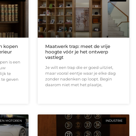
n kopen
Maatwerk trap: meet de vrije
rieur
hoogte vóór je het ontwerp
vastlegt
pen is een
Je wilt een trap die er goed uitziet,
ouw
maar vooral eentje waar je elke dag
ijk te
zonder nadenken op loopt. Begin
 te geven
daarom niet met het plaatje,
 EN MOTOREN
INDUSTRIE