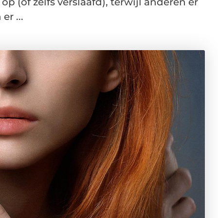
p (of zelfs verslaafd), terwijl anderen er
r ...