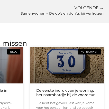
VOLGENDE →
Samenwonen – De do’s en don’ts bij verhuizen
g missen
BLOG
VERBOUWEN
de in
De eerste indruk van je woning:
het naambordje bij de voordeur
andpasta?
Je kent het gevoel vast wel: je komt
eker bij
voor het eerst bij iemand op bezoek