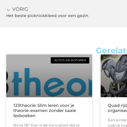
← VORIG
Het beste picknickkleed voor een gezin
Gerelat
AUTO’S EN MOTOREN
123theorie: Slim leren voor je
Quad rij
theorie-examen zonder saaie
organise
lesboeken
Een kinde
Bijna 18? Dan is de kans groot dat je
indruk maa