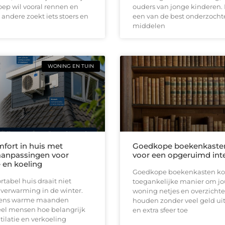
ep wil vooral rennen en
ouders van jonge kinderen. 
 andere zoekt iets stoers en
een van de best onderzocht
middelen
WONING EN TUIN
fort in huis met
Goedkope boekenkaste
anpassingen voor
voor een opgeruimd inte
e en koeling
Goedkope boekenkasten ko
tabel huis draait niet
toegankelijke manier om j
 verwarming in de winter.
woning netjes en overzichtel
jdens warme maanden
houden zonder veel geld uit
el mensen hoe belangrijk
en extra sfeer toe
ilatie en verkoeling