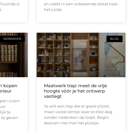
Fluoride is
en zoekt in een onbekende straat naar
e
het juiste
WONINGEN
BLOG
n kopen
Maatwerk trap: meet de vrije
rieur
hoogte vóór je het ontwerp
vastlegt
pen is een
Je wilt een trap die er goed uitziet,
ouw
maar vooral eentje waar je elke dag
ijk te
zonder nadenken op loopt. Begin
 te geven
daarom niet met het plaatje,