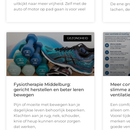
uitkijkt naar meer vrijheid. Zelf met de
De ene gro
auto of motor op pad gaan is voor veel
lachen, de
GEZONDHEID
Fysiotherapie Middelburg:
Meer com
gericht herstellen en beter leren
slimme a
bewegen
ventilati
Pijn of moeite met bewegen kan je
Een comfor
dagelijkse leven behoorlijk beperken.
alleen om
Klachten aan je rug, nek, schouder,
Vooral ti
knie of heup kunnen ervoor zorgen
merken ve
dat werken,
goede vent