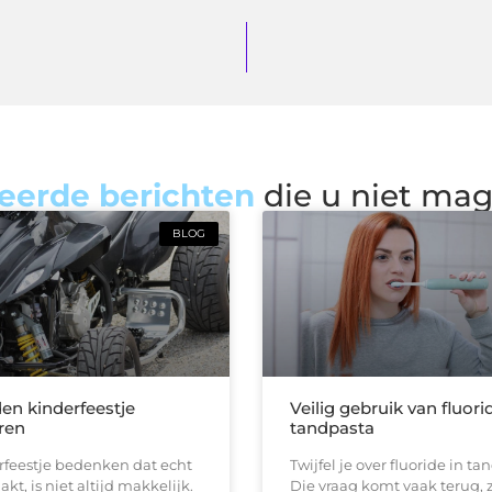
eerde berichten
die u niet ma
BLOG
den kinderfeestje
Veilig gebruik van fluori
ren
tandpasta
rfeestje bedenken dat echt
Twijfel je over fluoride in t
kt, is niet altijd makkelijk.
Die vraag komt vaak terug, z