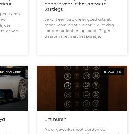
rieur
hoogte vóór je het ontwerp
vastlegt
pen is een
Je wilt een trap die er goed uitziet,
ouw
maar vooral eentje waar je elke dag
ijk te
zonder nadenken op loopt. Begin
 te geven
daarom niet met het plaatje,
 EN MOTOREN
INDUSTRIE
Byd
Lift huren
Als er gewerkt moet worden op