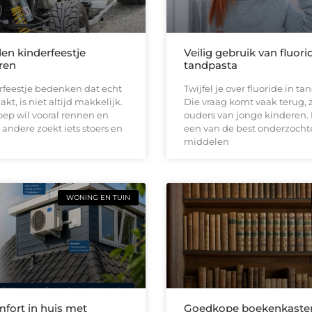
den kinderfeestje
Veilig gebruik van fluori
ren
tandpasta
rfeestje bedenken dat echt
Twijfel je over fluoride in t
kt, is niet altijd makkelijk.
Die vraag komt vaak terug, z
ep wil vooral rennen en
ouders van jonge kinderen. 
 andere zoekt iets stoers en
een van de best onderzocht
middelen
WONING EN TUIN
fort in huis met
Goedkope boekenkaste