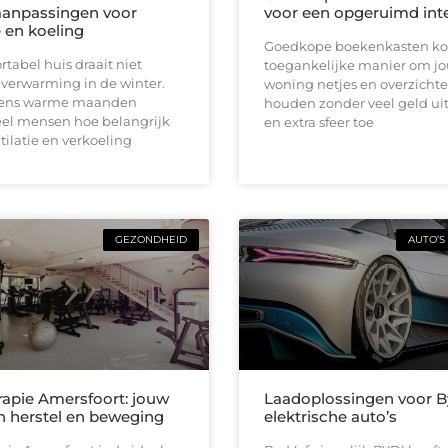
anpassingen voor
voor een opgeruimd inte
e en koeling
Goedkope boekenkasten ko
tabel huis draait niet
toegankelijke manier om j
 verwarming in de winter.
woning netjes en overzichtel
jdens warme maanden
houden zonder veel geld uit
el mensen hoe belangrijk
en extra sfeer toe
ilatie en verkoeling
GEZONDHEID
AUTO’S
rapie Amersfoort: jouw
Laadoplossingen voor 
in herstel en beweging
elektrische auto’s