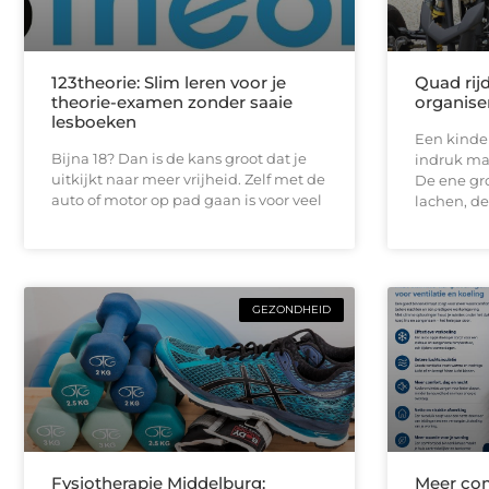
123theorie: Slim leren voor je
Quad rij
theorie-examen zonder saaie
organise
lesboeken
Een kinde
Bijna 18? Dan is de kans groot dat je
indruk maa
uitkijkt naar meer vrijheid. Zelf met de
De ene gro
auto of motor op pad gaan is voor veel
lachen, de
GEZONDHEID
Fysiotherapie Middelburg:
Meer com