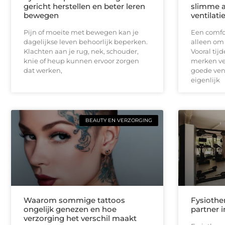
gericht herstellen en beter leren
slimme a
bewegen
ventilati
Pijn of moeite met bewegen kan je
Een comfor
dagelijkse leven behoorlijk beperken.
alleen om
Klachten aan je rug, nek, schouder,
Vooral ti
knie of heup kunnen ervoor zorgen
merken ve
dat werken,
goede vent
eigenlijk
BEAUTY EN VERZORGING
Waarom sommige tattoos
Fysiothe
ongelijk genezen en hoe
partner 
verzorging het verschil maakt