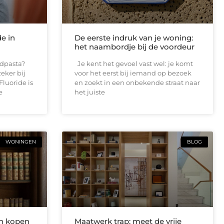
de in
De eerste indruk van je woning:
het naambordje bij de voordeur
andpasta?
Je kent het gevoel vast wel: je komt
eker bij
voor het eerst bij iemand op bezoek
Fluoride is
en zoekt in een onbekende straat naar
e
het juiste
WONINGEN
BLOG
n kopen
Maatwerk trap: meet de vrije