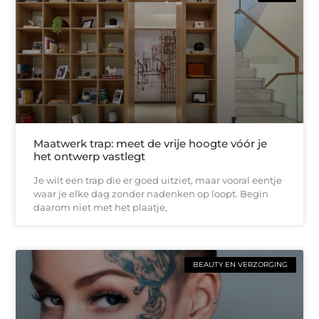
Maatwerk trap: meet de vrije hoogte vóór je
het ontwerp vastlegt
Je wilt een trap die er goed uitziet, maar vooral eentje
waar je elke dag zonder nadenken op loopt. Begin
daarom niet met het plaatje,
BEAUTY EN VERZORGING