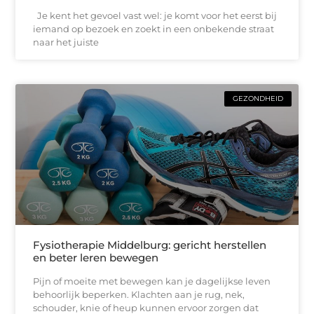
Je kent het gevoel vast wel: je komt voor het eerst bij
iemand op bezoek en zoekt in een onbekende straat
naar het juiste
GEZONDHEID
Fysiotherapie Middelburg: gericht herstellen
en beter leren bewegen
Pijn of moeite met bewegen kan je dagelijkse leven
behoorlijk beperken. Klachten aan je rug, nek,
schouder, knie of heup kunnen ervoor zorgen dat