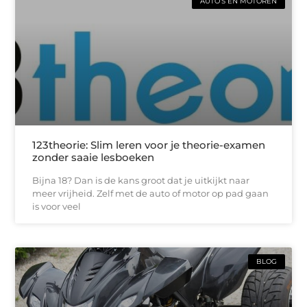
AUTO’S EN MOTOREN
123theorie: Slim leren voor je theorie-examen
zonder saaie lesboeken
Bijna 18? Dan is de kans groot dat je uitkijkt naar
meer vrijheid. Zelf met de auto of motor op pad gaan
is voor veel
BLOG