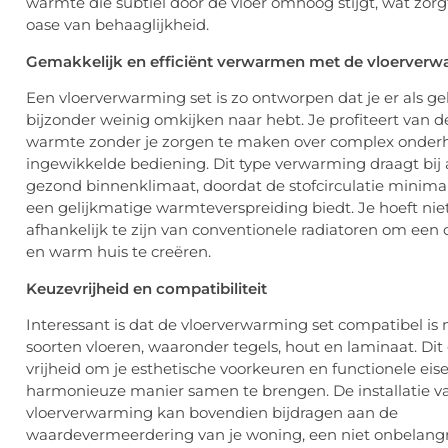
warmte die subtiel door de vloer omhoog stijgt, wat zorg
oase van behaaglijkheid.
Gemakkelijk en efficiënt verwarmen met de vloerverw
Een vloerverwarming set is zo ontworpen dat je er als ge
bijzonder weinig omkijken naar hebt. Je profiteert van 
warmte zonder je zorgen te maken over complex onder
ingewikkelde bediening. Dit type verwarming draagt bij
gezond binnenklimaat, doordat de stofcirculatie minimal
een gelijkmatige warmteverspreiding biedt. Je hoeft nie
afhankelijk te zijn van conventionele radiatoren om een
en warm huis te creëren.
Keuzevrijheid en compatibiliteit
Interessant is dat de vloerverwarming set compatibel is 
soorten vloeren, waaronder tegels, hout en laminaat. Dit 
vrijheid om je esthetische voorkeuren en functionele eis
harmonieuze manier samen te brengen. De installatie v
vloerverwarming kan bovendien bijdragen aan de
waardevermeerdering van je woning, een niet onbelangri