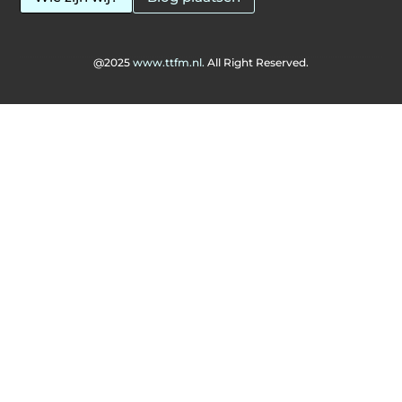
@2025
www.ttfm.nl.
All Right Reserved.