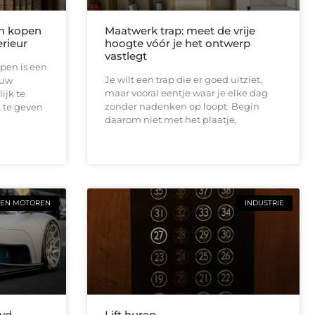
n kopen
Maatwerk trap: meet de vrije
rieur
hoogte vóór je het ontwerp
vastlegt
pen is een
Je wilt een trap die er goed uitziet,
ouw
maar vooral eentje waar je elke dag
ijk te
zonder nadenken op loopt. Begin
 te geven
daarom niet met het plaatje,
 EN MOTOREN
INDUSTRIE
Byd
Lift huren