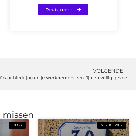
Registreer nu
VOLGENDE →
ficaat biedt jou en je werknemers een fijn en veilig gevoel.
g missen
BLOG
VERBOUWEN