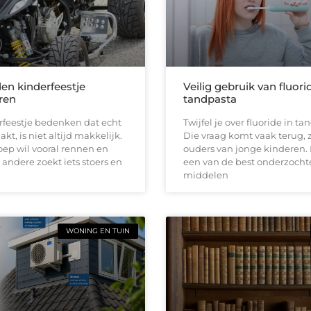
den kinderfeestje
Veilig gebruik van fluori
ren
tandpasta
rfeestje bedenken dat echt
Twijfel je over fluoride in t
kt, is niet altijd makkelijk.
Die vraag komt vaak terug, z
ep wil vooral rennen en
ouders van jonge kinderen. 
 andere zoekt iets stoers en
een van de best onderzocht
middelen
WONING EN TUIN