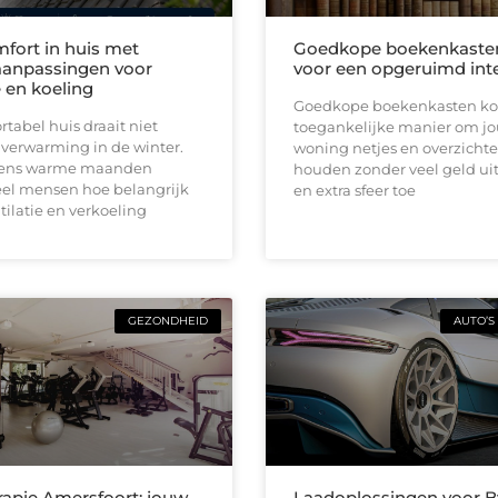
fort in huis met
Goedkope boekenkaste
anpassingen voor
voor een opgeruimd inte
e en koeling
Goedkope boekenkasten ko
tabel huis draait niet
toegankelijke manier om j
 verwarming in de winter.
woning netjes en overzichtel
jdens warme maanden
houden zonder veel geld uit
el mensen hoe belangrijk
en extra sfeer toe
ilatie en verkoeling
GEZONDHEID
AUTO’S
rapie Amersfoort: jouw
Laadoplossingen voor 