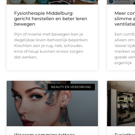
Fysiotherapie Middelburg:
Meer com
gericht herstellen en beter leren
slimme a
bewegen
ventilati
Pijn of moeite met bewegen kan je
Een comfor
dagelijkse leven behoorlijk beperken.
alleen om
Klachten aan je rug, nek, schouder,
Vooral ti
knie of heup kunnen ervoor zorgen
merken ve
dat werken,
goede vent
eigenlijk
BEAUTY EN VERZORGING
Waarom sommige tattoos
Fysiothe