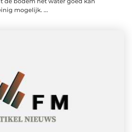
 dat de bodem het water goed kan
ig mogelijk. ...