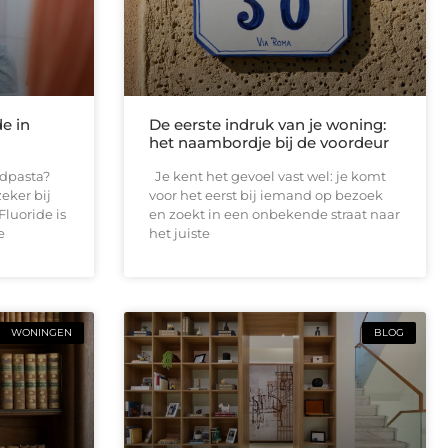
de in
De eerste indruk van je woning:
het naambordje bij de voordeur
andpasta?
Je kent het gevoel vast wel: je komt
eker bij
voor het eerst bij iemand op bezoek
Fluoride is
en zoekt in een onbekende straat naar
e
het juiste
WONINGEN
BLOG