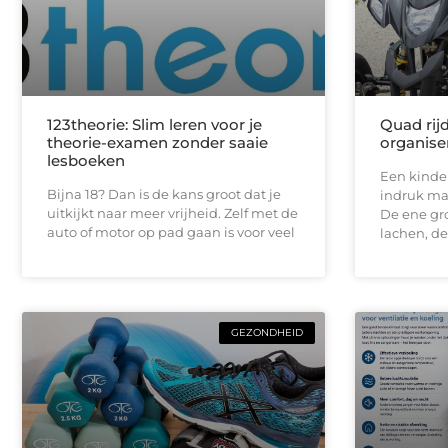
123theorie: Slim leren voor je
Quad rij
theorie-examen zonder saaie
organise
lesboeken
Een kinde
Bijna 18? Dan is de kans groot dat je
indruk maa
uitkijkt naar meer vrijheid. Zelf met de
De ene gro
auto of motor op pad gaan is voor veel
lachen, de
GEZONDHEID