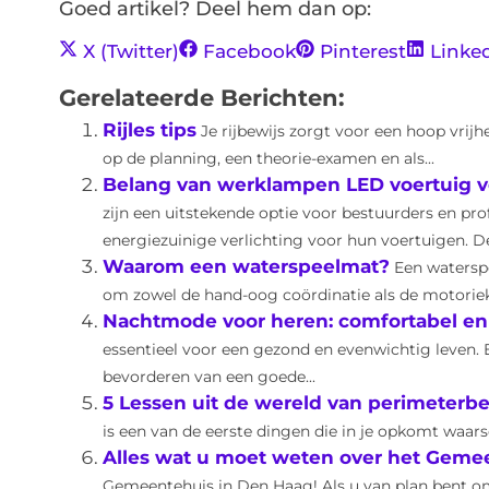
Goed artikel? Deel hem dan op:
X (Twitter)
Facebook
Pinterest
Linke
Gerelateerde Berichten:
Rijles tips
Je rijbewijs zorgt voor een hoop vrijhe
op de planning, een theorie-examen en als...
Belang van werklampen LED voertuig vo
zijn een uitstekende optie voor bestuurders en pro
energiezuinige verlichting voor hun voertuigen. D
Waarom een waterspeelmat?
Een waterspe
om zowel de hand-oog coördinatie als de motoriek t
Nachtmode voor heren: comfortabel en s
essentieel voor een gezond en evenwichtig leven. E
bevorderen van een goede...
5 Lessen uit de wereld van perimeterbe
is een van de eerste dingen die in je opkomt waarsch
Alles wat u moet weten over het Geme
Gemeentehuis in Den Haag! Als u van plan bent om