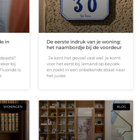
de in
De eerste indruk van je woning:
het naambordje bij de voordeur
andpasta?
Je kent het gevoel vast wel: je komt
eker bij
voor het eerst bij iemand op bezoek
Fluoride is
en zoekt in een onbekende straat naar
e
het juiste
WONINGEN
BLOG