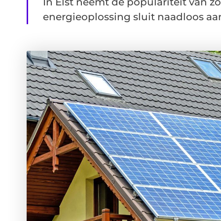
In Elst neemt de populariteit van 
energieoplossing sluit naadloos aan