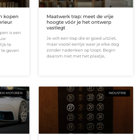
n kopen
Maatwerk trap: meet de vrije
rieur
hoogte vóór je het ontwerp
vastlegt
pen is een
Je wilt een trap die er goed uitziet,
ouw
maar vooral eentje waar je elke dag
ijk te
zonder nadenken op loopt. Begin
 te geven
daarom niet met het plaatje,
 EN MOTOREN
INDUSTRIE