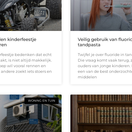
den kinderfeestje
Veilig gebruik van fluori
ren
tandpasta
rfeestje bedenken dat echt
Twijfel je over fluoride in t
kt, is niet altijd makkelijk.
Die vraag komt vaak terug, z
ep wil vooral rennen en
ouders van jonge kinderen. 
 andere zoekt iets stoers en
een van de best onderzocht
middelen
WONING EN TUIN