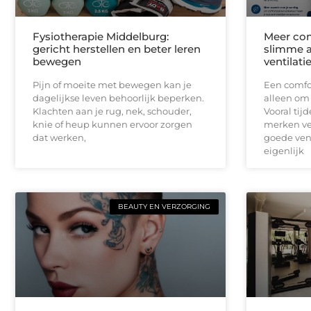
Fysiotherapie Middelburg:
Meer com
gericht herstellen en beter leren
slimme a
bewegen
ventilati
Pijn of moeite met bewegen kan je
Een comfor
dagelijkse leven behoorlijk beperken.
alleen om
Klachten aan je rug, nek, schouder,
Vooral ti
knie of heup kunnen ervoor zorgen
merken ve
dat werken,
goede vent
eigenlijk
BEAUTY EN VERZORGING