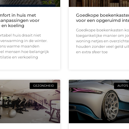
fort in huis met
Goedkope boekenkaste
anpassingen voor
voor een opgeruimd inte
e en koeling
Goedkope boekenkasten ko
tabel huis draait niet
toegankelijke manier om j
 verwarming in de winter.
woning netjes en overzichtel
jdens warme maanden
houden zonder veel geld uit
el mensen hoe belangrijk
en extra sfeer toe
ilatie en verkoeling
GEZONDHEID
AUTO’S