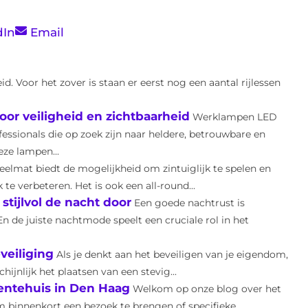
dIn
Email
id. Voor het zover is staan er eerst nog een aantal rijlessen
or veiligheid en zichtbaarheid
Werklampen LED
fessionals die op zoek zijn naar heldere, betrouwbare en
eze lampen...
elmat biedt de mogelijkheid om zintuiglijk te spelen en
e verbeteren. Het is ook een all-round...
tijlvol de nacht door
Een goede nachtrust is
n de juiste nachtmode speelt een cruciale rol in het
veiliging
Als je denkt aan het beveiligen van je eigendom,
ijnlijk het plaatsen van een stevig...
entehuis in Den Haag
Welkom op onze blog over het
 binnenkort een bezoek te brengen of specifieke