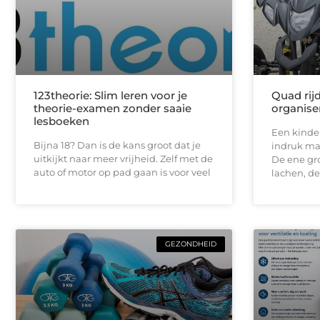
123theorie: Slim leren voor je
Quad rij
theorie-examen zonder saaie
organise
lesboeken
Een kinde
Bijna 18? Dan is de kans groot dat je
indruk maa
uitkijkt naar meer vrijheid. Zelf met de
De ene gro
auto of motor op pad gaan is voor veel
lachen, de
GEZONDHEID