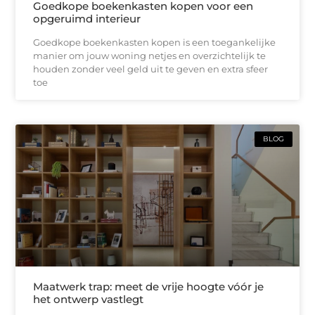
Goedkope boekenkasten kopen voor een
opgeruimd interieur
Goedkope boekenkasten kopen is een toegankelijke
manier om jouw woning netjes en overzichtelijk te
houden zonder veel geld uit te geven en extra sfeer
toe
BLOG
Maatwerk trap: meet de vrije hoogte vóór je
het ontwerp vastlegt