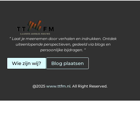
Backlink kopen: Alles wat jij moet weten om verstandig te investeren
Geld verdienen met je website: zo pak je het slim aan
” Laat je meenemen door verhalen en indrukken. Ontdek
uiteenlopende perspectieven, gedeeld via blogs en
persoonlijke bijdragen. “
Wie zijn wij?
Blog plaatsen
@2025
www.ttfm.nl.
All Right Reserved.