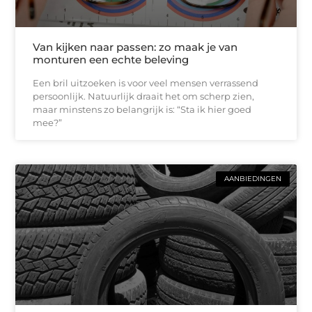
Van kijken naar passen: zo maak je van
monturen een echte beleving
Een bril uitzoeken is voor veel mensen verrassend
persoonlijk. Natuurlijk draait het om scherp zien,
maar minstens zo belangrijk is: “Sta ik hier goed
mee?”
AANBIEDINGEN