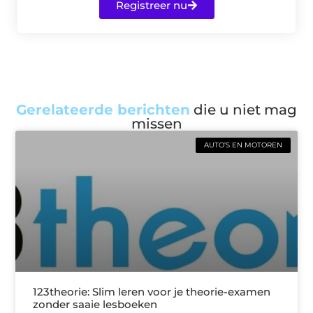
Registreer nu
Gerelateerde berichten
die u niet mag
missen
AUTO’S EN MOTOREN
123theorie: Slim leren voor je theorie-examen
zonder saaie lesboeken