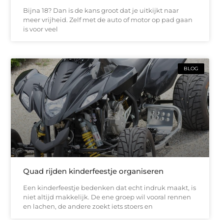
Bijna 18? Dan is de kans groot dat je uitkijkt naar
meer vrijheid. Zelf met de auto of motor op pad gaan
is voor veel
BLOG
Quad rijden kinderfeestje organiseren
Een kinderfeestje bedenken dat echt indruk maakt, is
niet altijd makkelijk. De ene groep wil vooral rennen
en lachen, de andere zoekt iets stoers en