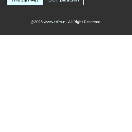
@2025
www.ttfm.nl.
All Right Reserved.