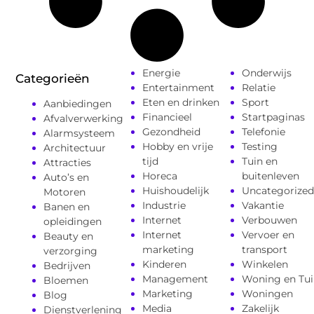
Energie
Onderwijs
Categorieën
Entertainment
Relatie
Eten en drinken
Sport
Aanbiedingen
Financieel
Startpaginas
Afvalverwerking
Gezondheid
Telefonie
Alarmsysteem
Hobby en vrije
Testing
Architectuur
tijd
Tuin en
Attracties
Horeca
buitenleven
Auto’s en
Huishoudelijk
Uncategorized
Motoren
Industrie
Vakantie
Banen en
Internet
Verbouwen
opleidingen
Internet
Vervoer en
Beauty en
marketing
transport
verzorging
Kinderen
Winkelen
Bedrijven
Management
Woning en Tui
Bloemen
Marketing
Woningen
Blog
Media
Zakelijk
Dienstverlening