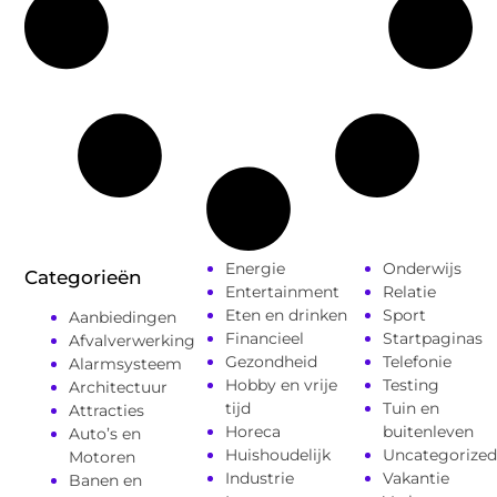
Energie
Onderwijs
Categorieën
Entertainment
Relatie
Eten en drinken
Sport
Aanbiedingen
Financieel
Startpaginas
Afvalverwerking
Gezondheid
Telefonie
Alarmsysteem
Hobby en vrije
Testing
Architectuur
tijd
Tuin en
Attracties
Horeca
buitenleven
Auto’s en
Huishoudelijk
Uncategorized
Motoren
Industrie
Vakantie
Banen en