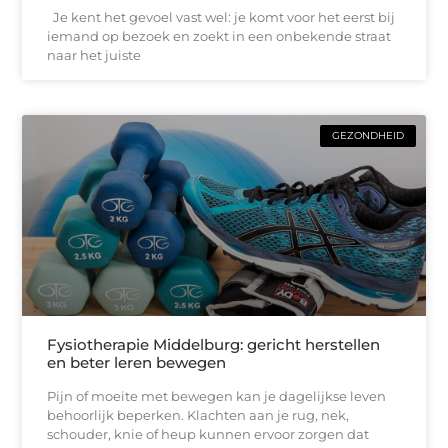
Je kent het gevoel vast wel: je komt voor het eerst bij
iemand op bezoek en zoekt in een onbekende straat
naar het juiste
GEZONDHEID
Fysiotherapie Middelburg: gericht herstellen
en beter leren bewegen
Pijn of moeite met bewegen kan je dagelijkse leven
behoorlijk beperken. Klachten aan je rug, nek,
schouder, knie of heup kunnen ervoor zorgen dat