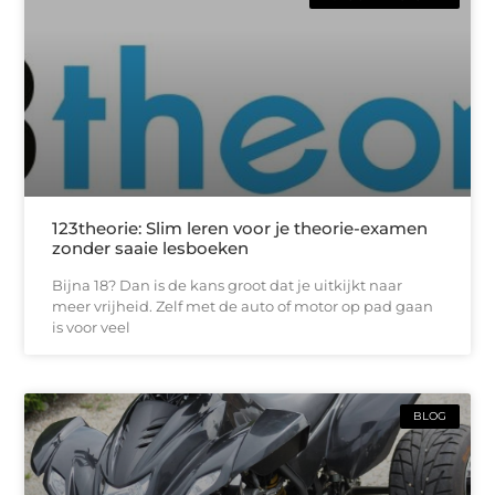
123theorie: Slim leren voor je theorie-examen
zonder saaie lesboeken
Bijna 18? Dan is de kans groot dat je uitkijkt naar
meer vrijheid. Zelf met de auto of motor op pad gaan
is voor veel
BLOG