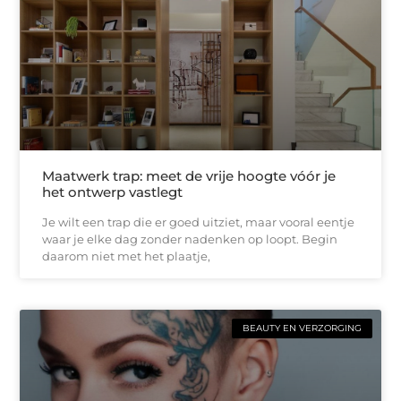
Maatwerk trap: meet de vrije hoogte vóór je
het ontwerp vastlegt
Je wilt een trap die er goed uitziet, maar vooral eentje
waar je elke dag zonder nadenken op loopt. Begin
daarom niet met het plaatje,
BEAUTY EN VERZORGING