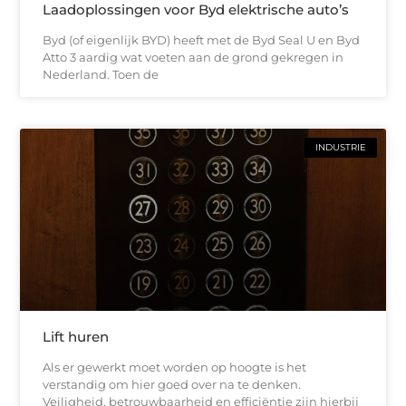
Laadoplossingen voor Byd elektrische auto’s
Byd (of eigenlijk BYD) heeft met de Byd Seal U en Byd
Atto 3 aardig wat voeten aan de grond gekregen in
Nederland. Toen de
INDUSTRIE
Lift huren
Als er gewerkt moet worden op hoogte is het
verstandig om hier goed over na te denken.
Veiligheid, betrouwbaarheid en efficiëntie zijn hierbij