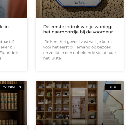
de in
De eerste indruk van je woning:
het naambordje bij de voordeur
andpasta?
Je kent het gevoel vast wel: je komt
eker bij
voor het eerst bij iemand op bezoek
Fluoride is
en zoekt in een onbekende straat naar
e
het juiste
WONINGEN
BLOG