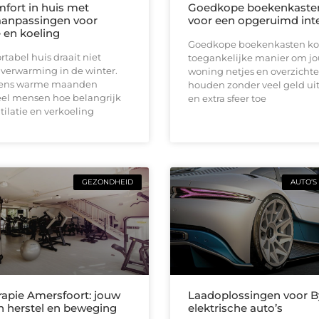
fort in huis met
Goedkope boekenkaste
anpassingen voor
voor een opgeruimd inte
e en koeling
Goedkope boekenkasten ko
tabel huis draait niet
toegankelijke manier om j
 verwarming in de winter.
woning netjes en overzichtel
jdens warme maanden
houden zonder veel geld uit
el mensen hoe belangrijk
en extra sfeer toe
ilatie en verkoeling
GEZONDHEID
AUTO’S
rapie Amersfoort: jouw
Laadoplossingen voor 
in herstel en beweging
elektrische auto’s