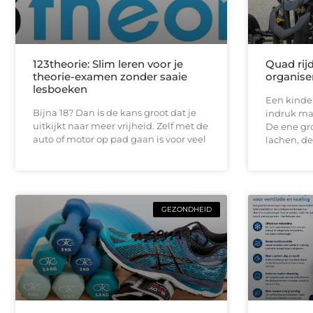
123theorie: Slim leren voor je
Quad rij
theorie-examen zonder saaie
organise
lesboeken
Een kinde
Bijna 18? Dan is de kans groot dat je
indruk maa
uitkijkt naar meer vrijheid. Zelf met de
De ene gro
auto of motor op pad gaan is voor veel
lachen, de
GEZONDHEID