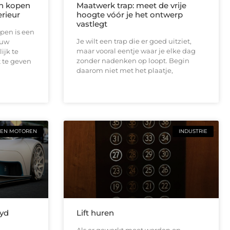
n kopen
Maatwerk trap: meet de vrije
rieur
hoogte vóór je het ontwerp
vastlegt
pen is een
Je wilt een trap die er goed uitziet,
ouw
maar vooral eentje waar je elke dag
ijk te
zonder nadenken op loopt. Begin
 te geven
daarom niet met het plaatje,
 EN MOTOREN
INDUSTRIE
Byd
Lift huren