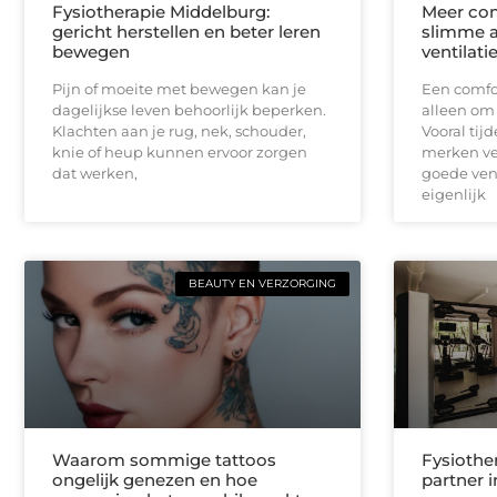
Fysiotherapie Middelburg:
Meer com
gericht herstellen en beter leren
slimme a
bewegen
ventilati
Pijn of moeite met bewegen kan je
Een comfor
dagelijkse leven behoorlijk beperken.
alleen om
Klachten aan je rug, nek, schouder,
Vooral ti
knie of heup kunnen ervoor zorgen
merken ve
dat werken,
goede vent
eigenlijk
BEAUTY EN VERZORGING
Waarom sommige tattoos
Fysiothe
ongelijk genezen en hoe
partner 