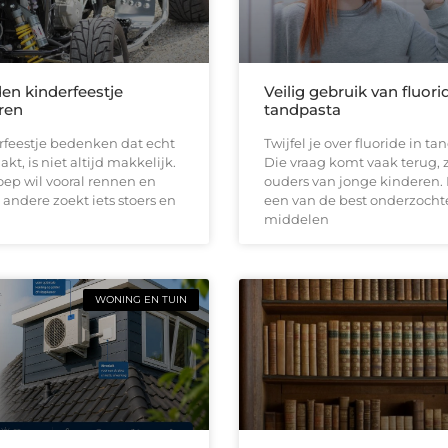
den kinderfeestje
Veilig gebruik van fluori
ren
tandpasta
rfeestje bedenken dat echt
Twijfel je over fluoride in t
kt, is niet altijd makkelijk.
Die vraag komt vaak terug, z
ep wil vooral rennen en
ouders van jonge kinderen. 
 andere zoekt iets stoers en
een van de best onderzocht
middelen
WONING EN TUIN