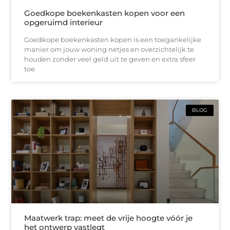
Goedkope boekenkasten kopen voor een
opgeruimd interieur
Goedkope boekenkasten kopen is een toegankelijke
manier om jouw woning netjes en overzichtelijk te
houden zonder veel geld uit te geven en extra sfeer
toe
BLOG
Maatwerk trap: meet de vrije hoogte vóór je
het ontwerp vastlegt