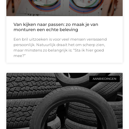
Van kijken naar passen: zo maak je van
monturen een echte beleving
Een bril uitzoeken is voor veel mensen verrassend
persoonlijk. Natuurlijk draait het om scherp zien,
maar minstens zo belangrijk is: “Sta ik hier goed
mee?”
AANBIEDINGEN