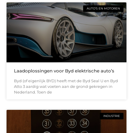
AUTO’S EN MOTOREN
Laadoplossingen voor Byd elektrische auto’s
Byd (of eigenlijk BYD) heeft met de Byd Seal U en Byd
Atto 3 aardig wat voeten aan de grond gekregen in
Nederland. Toen de
INDUSTRIE