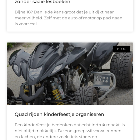
zonder saaie lesboeken
Bijna 18? Dan is de kans groot dat je uitkijkt naar
meer vrijheid. Zelf met de auto of motor op pad gaan
is voor veel
BLOG
Quad rijden kinderfeestje organiseren
Een kinderfeestje bedenken dat echt indruk maakt, is
niet altijd makkelijk. De ene groep wil vooral rennen
en lachen, de andere zoekt iets stoers en