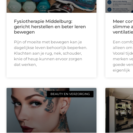
Fysiotherapie Middelburg:
Meer com
gericht herstellen en beter leren
slimme a
bewegen
ventilati
Pijn of moeite met bewegen kan je
Een comfor
dagelijkse leven behoorlijk beperken.
alleen om
Klachten aan je rug, nek, schouder,
Vooral ti
knie of heup kunnen ervoor zorgen
merken ve
dat werken,
goede vent
eigenlijk
BEAUTY EN VERZORGING