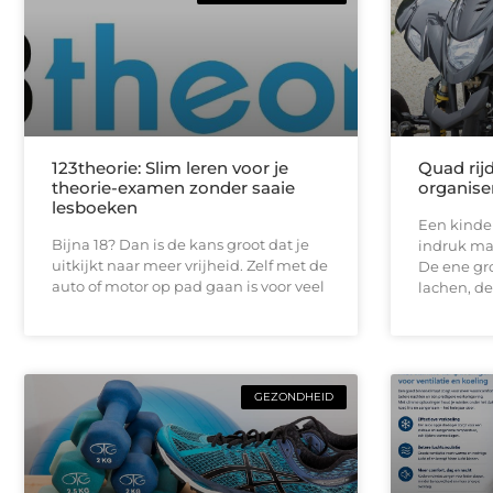
123theorie: Slim leren voor je
Quad rij
theorie-examen zonder saaie
organise
lesboeken
Een kinde
Bijna 18? Dan is de kans groot dat je
indruk maa
uitkijkt naar meer vrijheid. Zelf met de
De ene gro
auto of motor op pad gaan is voor veel
lachen, de
GEZONDHEID