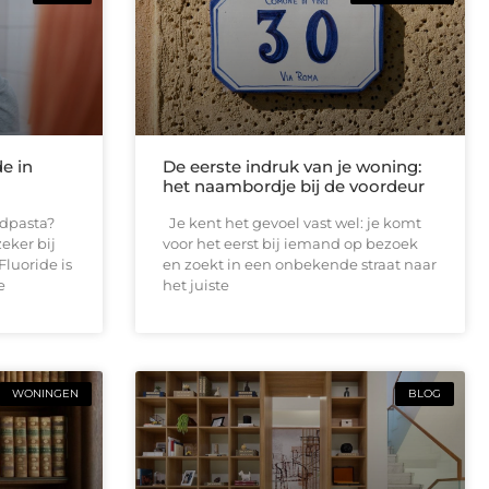
de in
De eerste indruk van je woning:
het naambordje bij de voordeur
andpasta?
Je kent het gevoel vast wel: je komt
eker bij
voor het eerst bij iemand op bezoek
Fluoride is
en zoekt in een onbekende straat naar
e
het juiste
WONINGEN
BLOG