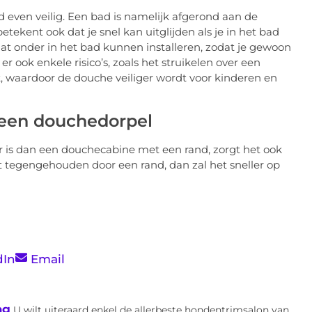
d even veilig. Een bad is namelijk afgerond aan de
betekent ook dat je snel kan uitglijden als je in het bad
at onder in het bad kunnen installeren, zodat je gewoon
r ook enkele risico’s, zoals het struikelen over een
t, waardoor de douche veiliger wordt voor kinderen en
een douchedorpel
 is dan een douchecabine met een rand, zorgt het ook
dt tegengehouden door een rand, dan zal het sneller op
dIn
Email
ag
U wilt uiteraard enkel de allerbeste hondentrimsalon van