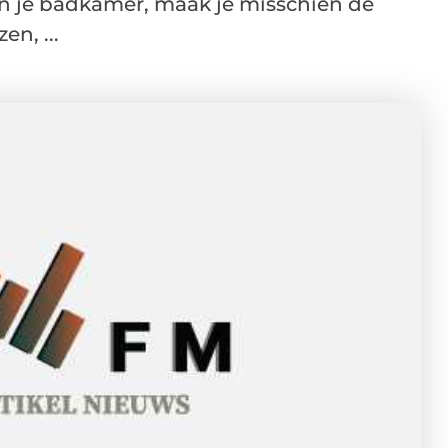
an je badkamer, maak je misschien de
n, ...