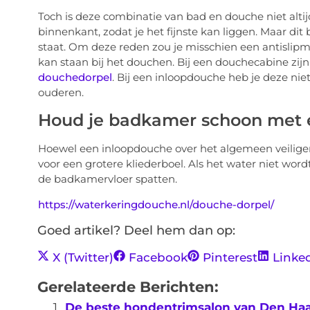
Toch is deze combinatie van bad en douche niet altij
binnenkant, zodat je het fijnste kan liggen. Maar dit 
staat. Om deze reden zou je misschien een antislipm
kan staan bij het douchen. Bij een douchecabine zijn e
douchedorpel
. Bij een inloopdouche heb je deze nie
ouderen.
Houd je badkamer schoon met 
Hoewel een inloopdouche over het algemeen veiliger
voor een grotere kliederboel. Als het water niet wor
de badkamervloer spatten.
https://waterkeringdouche.nl/douche-dorpel/
Goed artikel? Deel hem dan op:
X (Twitter)
Facebook
Pinterest
Linke
Gerelateerde Berichten:
De beste hondentrimsalon van Den Ha