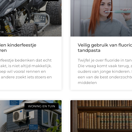
den kinderfeestje
Veilig gebruik van fluori
ren
tandpasta
rfeestje bedenken dat echt
Twijfel je over fluoride in t
kt, is niet altijd makkelijk.
Die vraag komt vaak terug, z
ep wil vooral rennen en
ouders van jonge kinderen. 
 andere zoekt iets stoers en
een van de best onderzocht
middelen
WONING EN TUIN