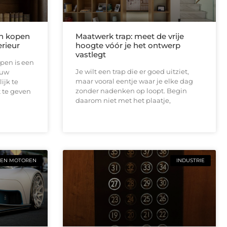
n kopen
Maatwerk trap: meet de vrije
rieur
hoogte vóór je het ontwerp
vastlegt
pen is een
Je wilt een trap die er goed uitziet,
ouw
maar vooral eentje waar je elke dag
ijk te
zonder nadenken op loopt. Begin
 te geven
daarom niet met het plaatje,
 EN MOTOREN
INDUSTRIE