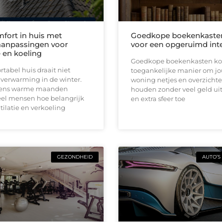
fort in huis met
Goedkope boekenkaste
anpassingen voor
voor een opgeruimd inte
e en koeling
Goedkope boekenkasten ko
tabel huis draait niet
toegankelijke manier om j
 verwarming in de winter.
woning netjes en overzichtel
jdens warme maanden
houden zonder veel geld uit
el mensen hoe belangrijk
en extra sfeer toe
ilatie en verkoeling
GEZONDHEID
AUTO’S