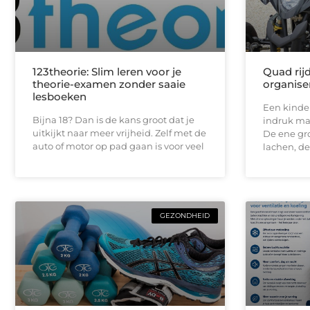
123theorie: Slim leren voor je
Quad rij
theorie-examen zonder saaie
organise
lesboeken
Een kinde
Bijna 18? Dan is de kans groot dat je
indruk maa
uitkijkt naar meer vrijheid. Zelf met de
De ene gro
auto of motor op pad gaan is voor veel
lachen, de
GEZONDHEID