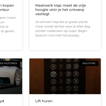
n kopen
Maatwerk trap: meet de vrije
rieur
hoogte vóór je het ontwerp
vastlegt
pen is een
Je wilt een trap die er goed uitziet,
ouw
maar vooral eentje waar je elke dag
ijk te
zonder nadenken op loopt. Begin
 te geven
daarom niet met het plaatje,
 EN MOTOREN
INDUSTRIE
Byd
Lift huren