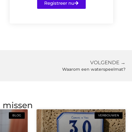
Registreer nu
VOLGENDE →
Waarom een waterspeelmat?
g missen
BLOG
VERBOUWEN