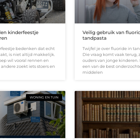
den kinderfeestje
Veilig gebruik van fluori
ren
tandpasta
rfeestje bedenken dat echt
Twijfel je over fluoride in t
kt, is niet altijd makkelijk.
Die vraag komt vaak terug, z
ep wil vooral rennen en
ouders van jonge kinderen. 
 andere zoekt iets stoers en
een van de best onderzocht
middelen
WONING EN TUIN