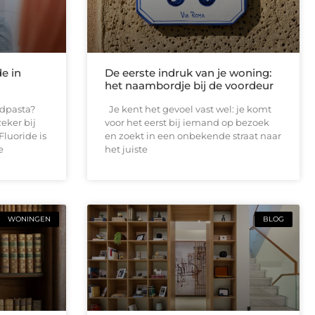
de in
De eerste indruk van je woning:
het naambordje bij de voordeur
andpasta?
Je kent het gevoel vast wel: je komt
eker bij
voor het eerst bij iemand op bezoek
Fluoride is
en zoekt in een onbekende straat naar
e
het juiste
WONINGEN
BLOG