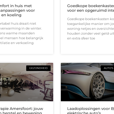
fort in huis met
Goedkope boekenkaste
anpassingen voor
voor een opgeruimd inte
e en koeling
Goedkope boekenkasten ko
tabel huis draait niet
toegankelijke manier om j
 verwarming in de winter.
woning netjes en overzichtel
jdens warme maanden
houden zonder veel geld uit
el mensen hoe belangrijk
en extra sfeer toe
ilatie en verkoeling
GEZONDHEID
AUTO’S
rapie Amersfoort: jouw
Laadoplossingen voor 
in herstel en beweging
elektrische auto’s