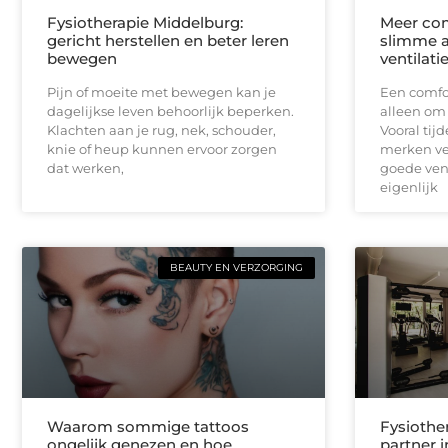
Fysiotherapie Middelburg:
Meer com
gericht herstellen en beter leren
slimme a
bewegen
ventilati
Pijn of moeite met bewegen kan je
Een comfor
dagelijkse leven behoorlijk beperken.
alleen om
Klachten aan je rug, nek, schouder,
Vooral ti
knie of heup kunnen ervoor zorgen
merken ve
dat werken,
goede vent
eigenlijk
BEAUTY EN VERZORGING
Waarom sommige tattoos
Fysiothe
ongelijk genezen en hoe
partner 